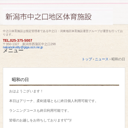
中之口体育施設は指定管理者である中之口・潟東地区体育施設運営グループが運営を行ってお
ります。
TEL.
025-375-5007
〒950-1327 新潟市西蒲区中之口298
nakanokutity@giga.ocn.ne.jp
メニュー
コ
トップ
›
ニュース
›
昭和の日
ン
テ
ン
ツ
昭和の日
へ
ス
キ
おはようございます！
ッ
プ
本日はアリーナ、柔剣道場ともに終日個人利用可能です。
ランニングコースも終日利用可能です。
皆様のお越しをお待ちしております!(^^)!