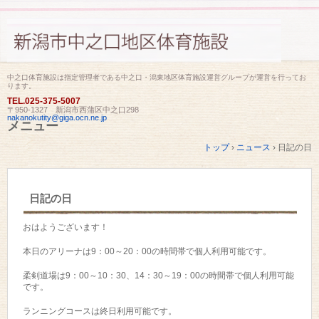
中之口体育施設は指定管理者である中之口・潟東地区体育施設運営グループが運営を行ってお
ります。
TEL.
025-375-5007
〒950-1327 新潟市西蒲区中之口298
nakanokutity@giga.ocn.ne.jp
メニュー
コ
トップ
›
ニュース
›
日記の日
ン
テ
ン
ツ
日記の日
へ
ス
キ
おはようございます！
ッ
プ
本日のアリーナは9：00～20：00の時間帯で個人利用可能です。
柔剣道場は9：00～10：30、14：30～19：00の時間帯で個人利用可能
です。
ランニングコースは終日利用可能です。