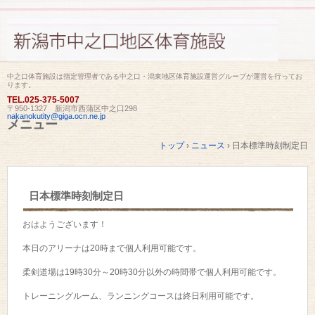
中之口体育施設は指定管理者である中之口・潟東地区体育施設運営グループが運営を行ってお
ります。
TEL.
025-375-5007
〒950-1327 新潟市西蒲区中之口298
nakanokutity@giga.ocn.ne.jp
メニュー
コ
トップ
›
ニュース
›
日本標準時刻制定日
ン
テ
ン
ツ
日本標準時刻制定日
へ
ス
キ
おはようございます！
ッ
プ
本日のアリーナは20時まで個人利用可能です。
柔剣道場は19時30分～20時30分以外の時間帯で個人利用可能です。
トレーニングルーム、ランニングコースは終日利用可能です。