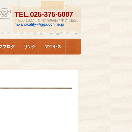
TEL.
025-375-5007
〒950-1327 新潟市西蒲区中之口298
nakanokutity@giga.ocn.ne.jp
フブログ
リンク
アクセス