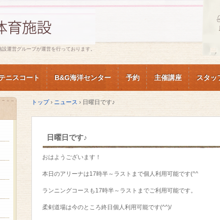
施設運営グループが運営を行っております。
テニスコート
B&G海洋センター
予約
主催講座
スタッ
トップ
›
ニュース
›
日曜日です♪
日曜日です♪
おはようございます！
本日のアリーナは17時半～ラストまで個人利用可能です(^^
ランニングコースも17時半～ラストまでご利用可能です。
柔剣道場は今のところ終日個人利用可能です(^^)/