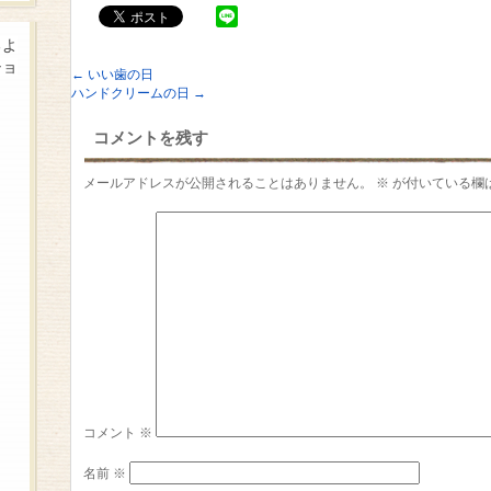
るよ
ショ
←
いい歯の日
ハンドクリームの日
→
コメントを残す
メールアドレスが公開されることはありません。
※
が付いている欄
コメント
※
名前
※