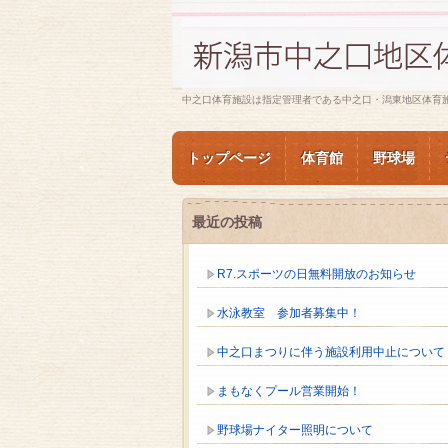
中之口体育施設は指定管理者である中之口・潟東地区体育
トップページ
体育館
野球場
最近の投稿
R7.スポーツの日無料開放のお知らせ
水泳教室 参加者募集中！
中之口まつりに伴う施設利用中止について
まもなくプール営業開始！
野球場ナイター照明について