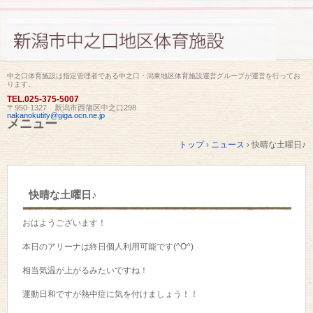
中之口体育施設は指定管理者である中之口・潟東地区体育施設運営グループが運営を行ってお
ります。
TEL.
025-375-5007
〒950-1327 新潟市西蒲区中之口298
nakanokutity@giga.ocn.ne.jp
メニュー
コ
トップ
›
ニュース
›
快晴な土曜日♪
ン
テ
ン
ツ
快晴な土曜日♪
へ
ス
キ
おはようございます！
ッ
プ
本日のアリーナは終日個人利用可能です(^O^)
相当気温が上がるみたいですね！
運動日和ですが熱中症に気を付けましょう！！