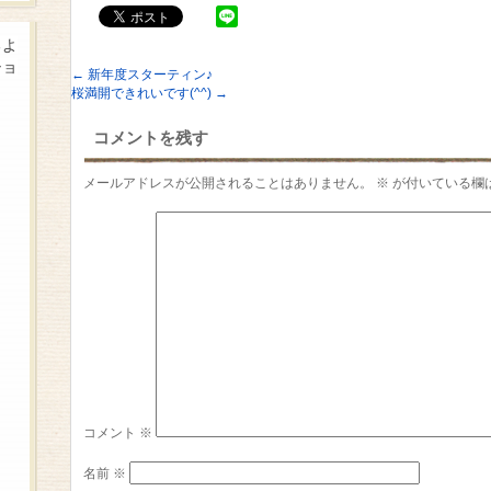
るよ
ショ
←
新年度スターティン♪
桜満開できれいです(^^)
→
コメントを残す
メールアドレスが公開されることはありません。
※
が付いている欄
コメント
※
名前
※