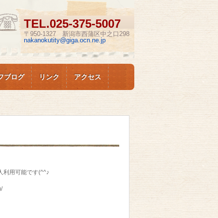
TEL.
025-375-5007
〒950-1327 新潟市西蒲区中之口298
nakanokutity@giga.ocn.ne.jp
フブログ
リンク
アクセス
人利用可能です(^^♪
/