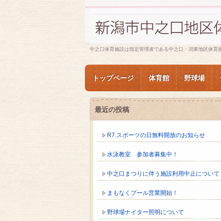
中之口体育施設は指定管理者である中之口・潟東地区体育
トップページ
体育館
野球場
最近の投稿
R7.スポーツの日無料開放のお知らせ
水泳教室 参加者募集中！
中之口まつりに伴う施設利用中止について
まもなくプール営業開始！
野球場ナイター照明について