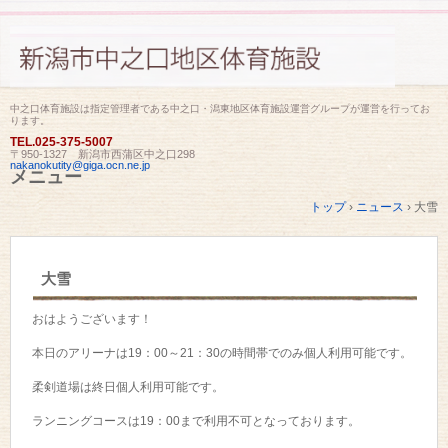
中之口体育施設は指定管理者である中之口・潟東地区体育施設運営グループが運営を行ってお
ります。
TEL.
025-375-5007
〒950-1327 新潟市西蒲区中之口298
nakanokutity@giga.ocn.ne.jp
メニュー
コ
トップ
›
ニュース
›
大雪
ン
テ
ン
ツ
大雪
へ
ス
キ
おはようございます！
ッ
プ
本日のアリーナは19：00～21：30の時間帯でのみ個人利用可能です。
柔剣道場は終日個人利用可能です。
ランニングコースは19：00まで利用不可となっております。