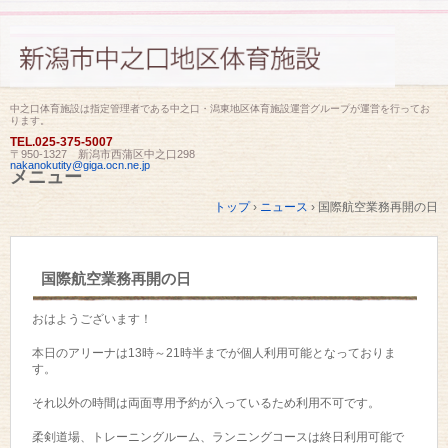
中之口体育施設は指定管理者である中之口・潟東地区体育施設運営グループが運営を行ってお
ります。
TEL.
025-375-5007
〒950-1327 新潟市西蒲区中之口298
nakanokutity@giga.ocn.ne.jp
メニュー
コ
トップ
›
ニュース
›
国際航空業務再開の日
ン
テ
ン
ツ
国際航空業務再開の日
へ
ス
キ
おはようございます！
ッ
プ
本日のアリーナは13時～21時半までが個人利用可能となっておりま
す。
それ以外の時間は両面専用予約が入っているため利用不可です。
柔剣道場、トレーニングルーム、ランニングコースは終日利用可能で