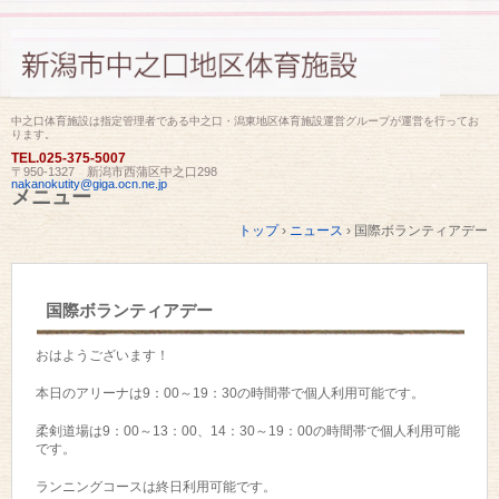
中之口体育施設は指定管理者である中之口・潟東地区体育施設運営グループが運営を行ってお
ります。
TEL.
025-375-5007
〒950-1327 新潟市西蒲区中之口298
nakanokutity@giga.ocn.ne.jp
メニュー
コ
トップ
›
ニュース
›
国際ボランティアデー
ン
テ
ン
ツ
国際ボランティアデー
へ
ス
キ
おはようございます！
ッ
プ
本日のアリーナは9：00～19：30の時間帯で個人利用可能です。
柔剣道場は9：00～13：00、14：30～19：00の時間帯で個人利用可能
です。
ランニングコースは終日利用可能です。