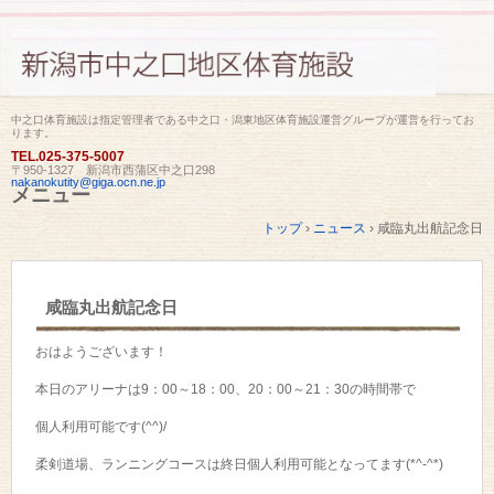
中之口体育施設は指定管理者である中之口・潟東地区体育施設運営グループが運営を行ってお
ります。
TEL.
025-375-5007
〒950-1327 新潟市西蒲区中之口298
nakanokutity@giga.ocn.ne.jp
メニュー
コ
トップ
›
ニュース
›
咸臨丸出航記念日
ン
テ
ン
ツ
咸臨丸出航記念日
へ
ス
キ
おはようございます！
ッ
プ
本日のアリーナは9：00～18：00、20：00～21：30の時間帯で
個人利用可能です(^^)/
柔剣道場、ランニングコースは終日個人利用可能となってます(*^-^*)