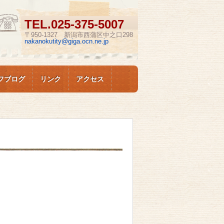
TEL.
025-375-5007
〒950-1327 新潟市西蒲区中之口298
nakanokutity@giga.ocn.ne.jp
フブログ
リンク
アクセス