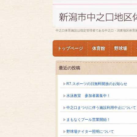
中之口体育施設は指定管理者である中之口・潟東地区体育
トップページ
体育館
野球場
最近の投稿
R7.スポーツの日無料開放のお知らせ
水泳教室 参加者募集中！
中之口まつりに伴う施設利用中止について
まもなくプール営業開始！
野球場ナイター照明について