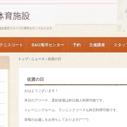
施設運営グループが運営を行っております。
テニスコート
B&G海洋センター
予約
主催講座
スタッ
トップ
›
ニュース
›
佐渡の日
佐渡の日
おはようございます！
本日のアリーナ、柔剣道場は終日個人利用可能です。
トレーニングルーム、ランニングコースも終日利用可能です。
皆様のお越しをお待ちしております(*^-^*)