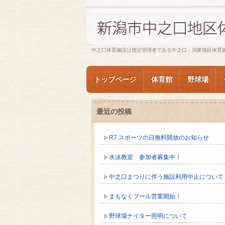
中之口体育施設は指定管理者である中之口・潟東地区体育
トップページ
体育館
野球場
最近の投稿
R7.スポーツの日無料開放のお知らせ
水泳教室 参加者募集中！
中之口まつりに伴う施設利用中止について
まもなくプール営業開始！
野球場ナイター照明について