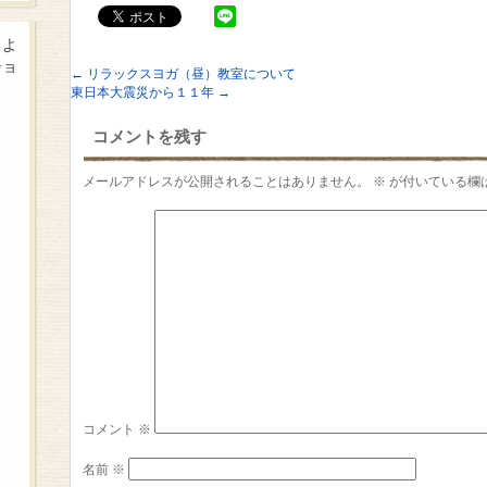
るよ
ショ
←
リラックスヨガ（昼）教室について
東日本大震災から１１年
→
コメントを残す
メールアドレスが公開されることはありません。
※
が付いている欄
コメント
※
名前
※