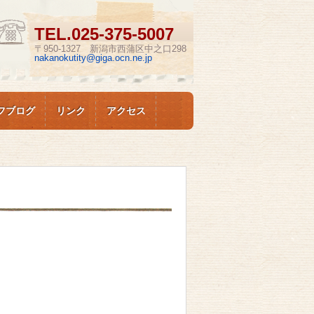
TEL.
025-375-5007
〒950-1327 新潟市西蒲区中之口298
nakanokutity@giga.ocn.ne.jp
フブログ
リンク
アクセス