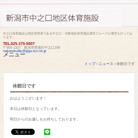
中之口体育施設は指定管理者である中之口・潟東地区体育施設運営グループが運営を行ってお
ります。
TEL.
025-375-5007
〒950-1327 新潟市西蒲区中之口298
nakanokutity@giga.ocn.ne.jp
メニュー
コ
トップ
›
ニュース
›
休館日です
ン
テ
ン
ツ
休館日です
へ
ス
キ
おはようございます！
ッ
プ
本日は休館日となっています。
明日からのお越しをお待ちしております。