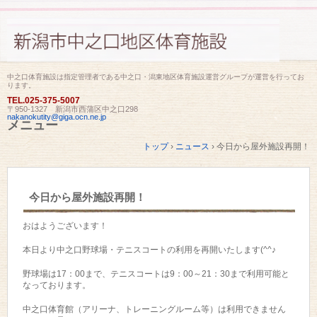
中之口体育施設は指定管理者である中之口・潟東地区体育施設運営グループが運営を行ってお
ります。
TEL.
025-375-5007
〒950-1327 新潟市西蒲区中之口298
nakanokutity@giga.ocn.ne.jp
メニュー
コ
トップ
›
ニュース
›
今日から屋外施設再開！
ン
テ
ン
ツ
今日から屋外施設再開！
へ
ス
キ
おはようございます！
ッ
プ
本日より中之口野球場・テニスコートの利用を再開いたします(^^♪
野球場は17：00まで、テニスコートは9：00～21：30まで利用可能と
なっております。
中之口体育館（アリーナ、トレーニングルーム等）は利用できません