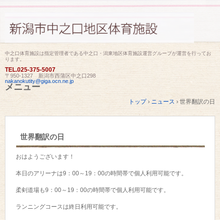
中之口体育施設は指定管理者である中之口・潟東地区体育施設運営グループが運営を行ってお
ります。
TEL.
025-375-5007
〒950-1327 新潟市西蒲区中之口298
nakanokutity@giga.ocn.ne.jp
メニュー
コ
トップ
›
ニュース
›
世界翻訳の日
ン
テ
ン
ツ
世界翻訳の日
へ
ス
キ
おはようございます！
ッ
プ
本日のアリーナは9：00～19：00の時間帯で個人利用可能です。
柔剣道場も9：00～19：00の時間帯で個人利用可能です。
ランニングコースは終日利用可能です。