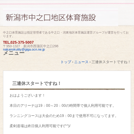
中之口体育施設は指定管理者である中之口・潟東地区体育施設運営グループが運営を行ってお
ります。
TEL.
025-375-5007
〒950-1327 新潟市西蒲区中之口298
nakanokutity@giga.ocn.ne.jp
メニュー
コ
トップ
›
ニュース
›
三連休スタートですね！
ン
テ
ン
ツ
三連休スタートですね！
へ
ス
キ
おはようございます！
ッ
プ
本日のアリーナは19：00～20：00の時間帯で個人利用可能です。
ランニングコースは大会のため19：00まで使用不可になってます。
柔剣道場は終日個人利用可能です(^^)/