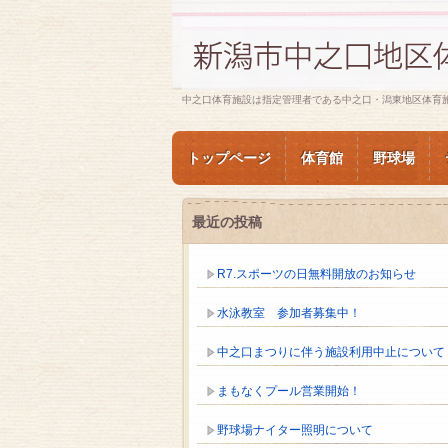
中之口体育施設は指定管理者である中之口・潟東地区体育
トップページ
体育館
野球場
最近の投稿
R7.スポーツの日無料開放のお知らせ
水泳教室 参加者募集中！
中之口まつりに伴う施設利用中止について
まもなくプール営業開始！
野球場ナイター照明について