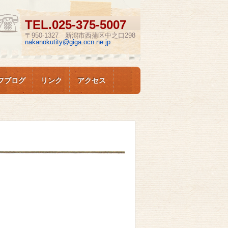
TEL.
025-375-5007
〒950-1327 新潟市西蒲区中之口298
nakanokutity@giga.ocn.ne.jp
フブログ
リンク
アクセス