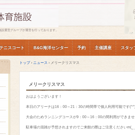
施設運営グループが運営を行っております。
テニスコート
B&G海洋センター
予約
主催講座
スタッ
トップ
›
ニュース
›
メリークリスマス
メリークリスマス
おはようございます！
本日のアリーナは16：00～21：30の時間帯で個人利用可能です(^^)
大会のためランニングコースが9：00～16：00の間利用ができま
駐車場の混雑が予想されますのでご来館の際はご注意くださいm(_ _