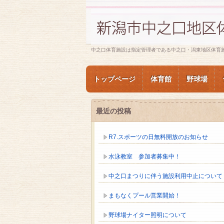
中之口体育施設は指定管理者である中之口・潟東地区体育
トップページ
体育館
野球場
最近の投稿
R7.スポーツの日無料開放のお知らせ
水泳教室 参加者募集中！
中之口まつりに伴う施設利用中止について
まもなくプール営業開始！
野球場ナイター照明について