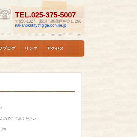
TEL.
025-375-5007
〒950-1327 新潟市西蒲区中之口298
nakanokutity@giga.ocn.ne.jp
フブログ
リンク
アクセス
/
せんのでご了承ください。
)m