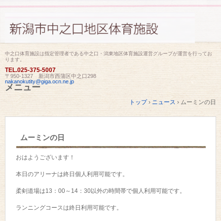
中之口体育施設は指定管理者である中之口・潟東地区体育施設運営グループが運営を行ってお
ります。
TEL.
025-375-5007
〒950-1327 新潟市西蒲区中之口298
nakanokutity@giga.ocn.ne.jp
メニュー
コ
トップ
›
ニュース
›
ムーミンの日
ン
テ
ン
ツ
ムーミンの日
へ
ス
キ
おはようございます！
ッ
プ
本日のアリーナは終日個人利用可能です。
柔剣道場は13：00～14：30以外の時間帯で個人利用可能です。
ランニングコースは終日利用可能です。