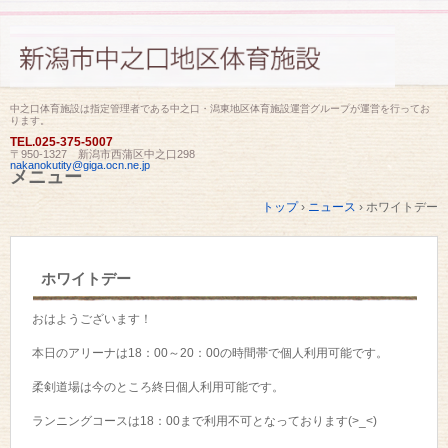
中之口体育施設は指定管理者である中之口・潟東地区体育施設運営グループが運営を行ってお
ります。
TEL.
025-375-5007
〒950-1327 新潟市西蒲区中之口298
nakanokutity@giga.ocn.ne.jp
メニュー
コ
トップ
›
ニュース
›
ホワイトデー
ン
テ
ン
ツ
ホワイトデー
へ
ス
キ
おはようございます！
ッ
プ
本日のアリーナは18：00～20：00の時間帯で個人利用可能です。
柔剣道場は今のところ終日個人利用可能です。
ランニングコースは18：00まで利用不可となっております(>_<)