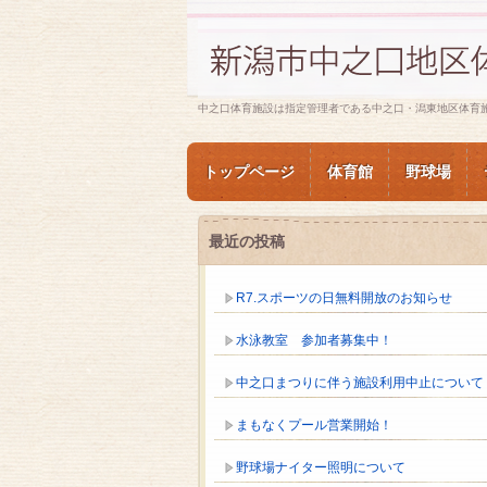
中之口体育施設は指定管理者である中之口・潟東地区体育
トップページ
体育館
野球場
最近の投稿
R7.スポーツの日無料開放のお知らせ
水泳教室 参加者募集中！
中之口まつりに伴う施設利用中止について
まもなくプール営業開始！
野球場ナイター照明について