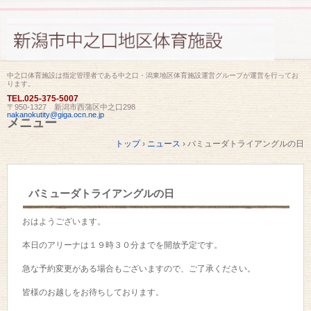
中之口体育施設は指定管理者である中之口・潟東地区体育施設運営グループが運営を行ってお
ります。
TEL.
025-375-5007
〒950-1327 新潟市西蒲区中之口298
nakanokutity@giga.ocn.ne.jp
メニュー
コ
トップ
›
ニュース
›
バミューダトライアングルの日
ン
テ
ン
ツ
バミューダトライアングルの日
へ
ス
キ
おはようございます。
ッ
プ
本日のアリーナは１９時３０分までを開放予定です。
急な予約変更がある場合もございますので、ご了承ください。
皆様のお越しをお待ちしております。