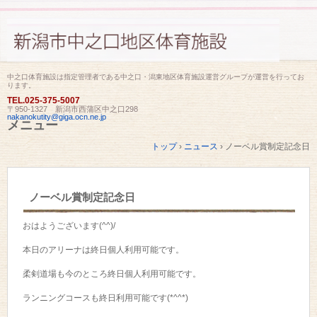
中之口体育施設は指定管理者である中之口・潟東地区体育施設運営グループが運営を行ってお
ります。
TEL.
025-375-5007
〒950-1327 新潟市西蒲区中之口298
nakanokutity@giga.ocn.ne.jp
メニュー
コ
トップ
›
ニュース
›
ノーベル賞制定記念日
ン
テ
ン
ツ
ノーベル賞制定記念日
へ
ス
キ
おはようございます(^^)/
ッ
プ
本日のアリーナは終日個人利用可能です。
柔剣道場も今のところ終日個人利用可能です。
ランニングコースも終日利用可能です(*^^*)