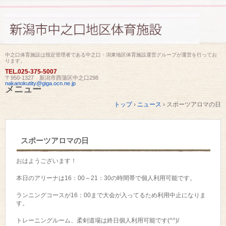
中之口体育施設は指定管理者である中之口・潟東地区体育施設運営グループが運営を行ってお
ります。
TEL.
025-375-5007
〒950-1327 新潟市西蒲区中之口298
nakanokutity@giga.ocn.ne.jp
メニュー
コ
トップ
›
ニュース
›
スポーツアロマの日
ン
テ
ン
ツ
スポーツアロマの日
へ
ス
キ
おはようございます！
ッ
プ
本日のアリーナは16：00～21：30の時間帯で個人利用可能です。
ランニングコースが16：00まで大会が入ってるため利用中止になりま
す。
トレーニングルーム、柔剣道場は終日個人利用可能です(^^)/