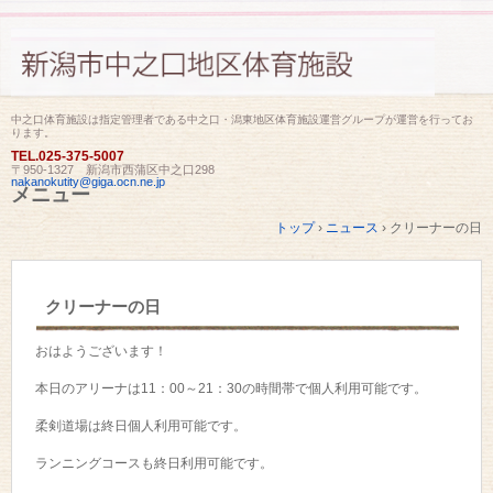
中之口体育施設は指定管理者である中之口・潟東地区体育施設運営グループが運営を行ってお
ります。
TEL.
025-375-5007
〒950-1327 新潟市西蒲区中之口298
nakanokutity@giga.ocn.ne.jp
メニュー
コ
トップ
›
ニュース
›
クリーナーの日
ン
テ
ン
ツ
クリーナーの日
へ
ス
キ
おはようございます！
ッ
プ
本日のアリーナは11：00～21：30の時間帯で個人利用可能です。
柔剣道場は終日個人利用可能です。
ランニングコースも終日利用可能です。