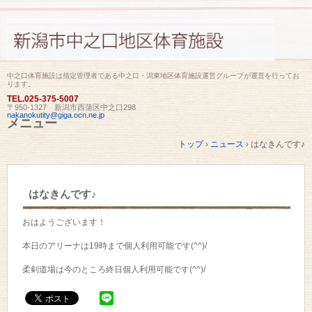
中之口体育施設は指定管理者である中之口・潟東地区体育施設運営グループが運営を行ってお
ります。
TEL.
025-375-5007
〒950-1327 新潟市西蒲区中之口298
nakanokutity@giga.ocn.ne.jp
メニュー
コ
トップ
›
ニュース
›
はなきんです♪
ン
テ
ン
ツ
はなきんです♪
へ
ス
キ
おはようございます！
ッ
プ
本日のアリーナは19時まで個人利用可能です(^^)/
柔剣道場は今のところ終日個人利用可能です(^^)/