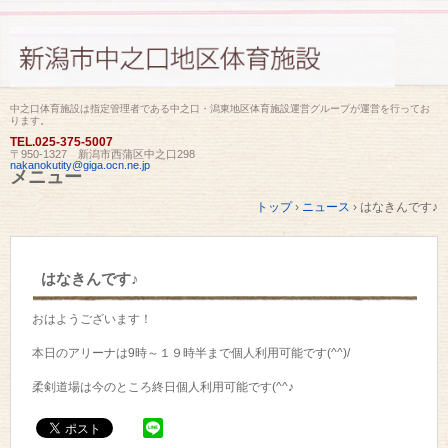
中之口体育施設は指定管理者である中之口・潟東地区体育施設運営グループが運営を行ってお
ります。
TEL.
025-375-5007
〒950-1327 新潟市西蒲区中之口298
nakanokutity@giga.ocn.ne.jp
メニュー
コ
トップ
›
ニュース
›
はなきんです♪
ン
テ
ン
ツ
はなきんです♪
へ
ス
キ
おはようございます！
ッ
プ
本日のアリーナは9時～１９時半まで個人利用可能です(^^)/
柔剣道場は今のところ終日個人利用可能です(^^♪