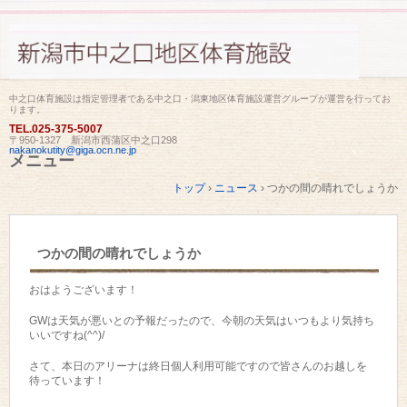
中之口体育施設は指定管理者である中之口・潟東地区体育施設運営グループが運営を行ってお
ります。
TEL.
025-375-5007
〒950-1327 新潟市西蒲区中之口298
nakanokutity@giga.ocn.ne.jp
メニュー
コ
トップ
›
ニュース
›
つかの間の晴れでしょうか
ン
テ
ン
ツ
つかの間の晴れでしょうか
へ
ス
キ
おはようございます！
ッ
プ
GWは天気が悪いとの予報だったので、今朝の天気はいつもより気持ち
いいですね(^^)/
さて、本日のアリーナは終日個人利用可能ですので皆さんのお越しを
待っています！