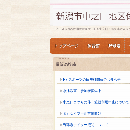
中之口体育施設は指定管理者である中之口・潟東地区体育
トップページ
体育館
野球場
最近の投稿
R7.スポーツの日無料開放のお知らせ
水泳教室 参加者募集中！
中之口まつりに伴う施設利用中止について
まもなくプール営業開始！
野球場ナイター照明について