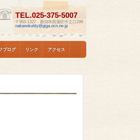
TEL.
025-375-5007
〒950-1327 新潟市西蒲区中之口298
nakanokutity@giga.ocn.ne.jp
フブログ
リンク
アクセス