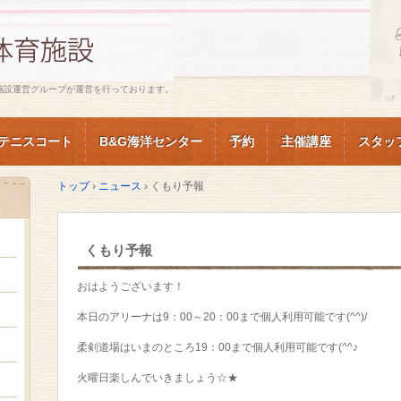
施設運営グループが運営を行っております。
テニスコート
B&G海洋センター
予約
主催講座
スタッ
トップ
›
ニュース
›
くもり予報
くもり予報
おはようございます！
本日のアリーナは9：00～20：00まで個人利用可能です(^^)/
柔剣道場はいまのところ19：00まで個人利用可能です(^^♪
火曜日楽しんでいきましょう☆★