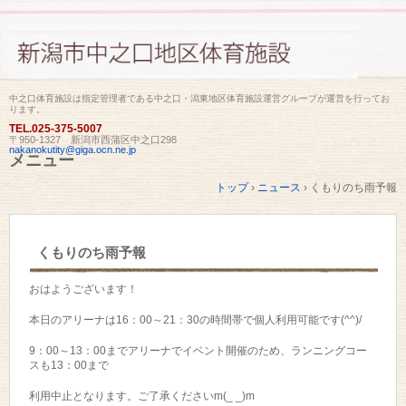
中之口体育施設は指定管理者である中之口・潟東地区体育施設運営グループが運営を行ってお
ります。
TEL.
025-375-5007
〒950-1327 新潟市西蒲区中之口298
nakanokutity@giga.ocn.ne.jp
メニュー
コ
トップ
›
ニュース
›
くもりのち雨予報
ン
テ
ン
ツ
くもりのち雨予報
へ
ス
キ
おはようございます！
ッ
プ
本日のアリーナは16：00～21：30の時間帯で個人利用可能です(^^)/
9：00～13：00までアリーナでイベント開催のため、ランニングコー
スも13：00まで
利用中止となります。ご了承くださいm(_ _)m