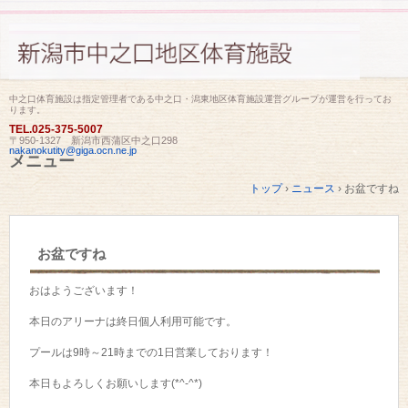
中之口体育施設は指定管理者である中之口・潟東地区体育施設運営グループが運営を行ってお
ります。
TEL.
025-375-5007
〒950-1327 新潟市西蒲区中之口298
nakanokutity@giga.ocn.ne.jp
メニュー
コ
トップ
›
ニュース
›
お盆ですね
ン
テ
ン
ツ
お盆ですね
へ
ス
キ
おはようございます！
ッ
プ
本日のアリーナは終日個人利用可能です。
プールは9時～21時までの1日営業しております！
本日もよろしくお願いします(*^-^*)