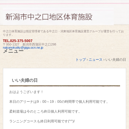
中之口体育施設は指定管理者である中之口・潟東地区体育施設運営グループが運営を行ってお
ります。
TEL.
025-375-5007
〒950-1327 新潟市西蒲区中之口298
nakanokutity@giga.ocn.ne.jp
メニュー
コ
トップ
›
ニュース
›
いい夫婦の日
ン
テ
ン
ツ
いい夫婦の日
へ
ス
キ
おはようございます！
ッ
プ
本日のアリーナは9：00～19：00の時間帯で個人利用可能です。
柔剣道場は今のところ終日個人利用可能です。
ランニングコースも終日利用可能です(^^)/