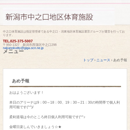
中之口体育施設は指定管理者である中之口・潟東地区体育施設運営グループが運営を行ってお
ります。
TEL.
025-375-5007
〒950-1327 新潟市西蒲区中之口298
nakanokutity@giga.ocn.ne.jp
メニュー
コ
トップ
›
ニュース
›
あめ予報
ン
テ
ン
ツ
あめ予報
へ
ス
キ
おはようございます！
ッ
プ
本日のアリーナは9：00～18：00、19：30～21：30の時間帯で個人利
用可能です(^^)/
柔剣道場は今のところ終日個人利用可能です(^^♪
金曜日楽しんでいきましょう☆★