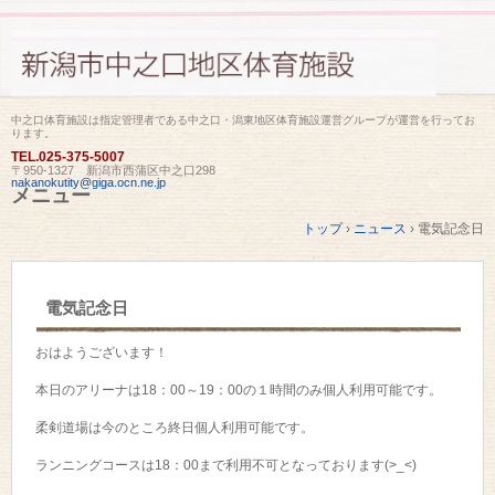
中之口体育施設は指定管理者である中之口・潟東地区体育施設運営グループが運営を行ってお
ります。
TEL.
025-375-5007
〒950-1327 新潟市西蒲区中之口298
nakanokutity@giga.ocn.ne.jp
メニュー
コ
トップ
›
ニュース
›
電気記念日
ン
テ
ン
ツ
電気記念日
へ
ス
キ
おはようございます！
ッ
プ
本日のアリーナは18：00～19：00の１時間のみ個人利用可能です。
柔剣道場は今のところ終日個人利用可能です。
ランニングコースは18：00まで利用不可となっております(>_<)