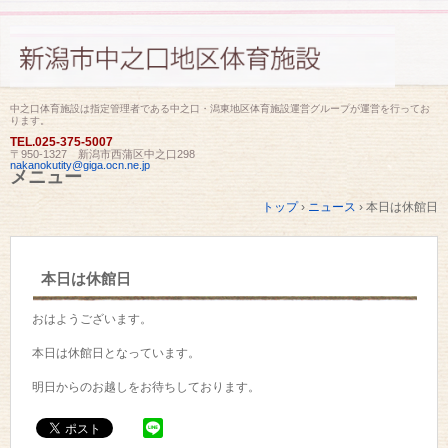
中之口体育施設は指定管理者である中之口・潟東地区体育施設運営グループが運営を行ってお
ります。
TEL.
025-375-5007
〒950-1327 新潟市西蒲区中之口298
nakanokutity@giga.ocn.ne.jp
メニュー
コ
トップ
›
ニュース
›
本日は休館日
ン
テ
ン
ツ
本日は休館日
へ
ス
キ
おはようございます。
ッ
プ
本日は休館日となっています。
明日からのお越しをお待ちしております。