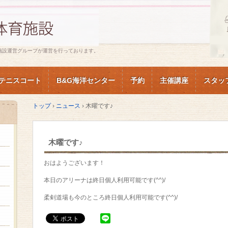
施設運営グループが運営を行っております。
テニスコート
B&G海洋センター
予約
主催講座
スタッ
トップ
›
ニュース
›
木曜です♪
木曜です♪
おはようございます！
本日のアリーナは終日個人利用可能です(^^)/
柔剣道場も今のところ終日個人利用可能です(^^)/