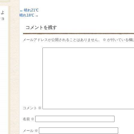
←
晴れ21℃
るよ
晴れ18℃
→
ショ
コメントを残す
メールアドレスが公開されることはありません。
※
が付いている欄
コメント
※
名前
※
メール
※