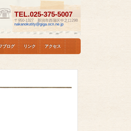
TEL.
025-375-5007
〒950-1327 新潟市西蒲区中之口298
nakanokutity@giga.ocn.ne.jp
フブログ
リンク
アクセス