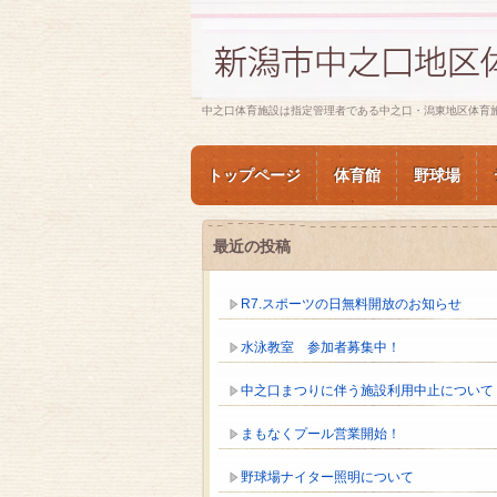
中之口体育施設は指定管理者である中之口・潟東地区体育
トップページ
体育館
野球場
最近の投稿
R7.スポーツの日無料開放のお知らせ
水泳教室 参加者募集中！
中之口まつりに伴う施設利用中止について
まもなくプール営業開始！
野球場ナイター照明について