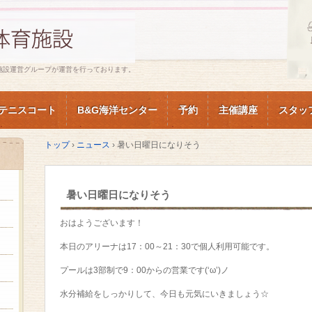
施設運営グループが運営を行っております。
テニスコート
B&G海洋センター
予約
主催講座
スタッ
トップ
›
ニュース
›
暑い日曜日になりそう
暑い日曜日になりそう
おはようございます！
本日のアリーナは17：00～21：30で個人利用可能です。
プールは3部制で9：00からの営業です(‘ω’)ノ
水分補給をしっかりして、今日も元気にいきましょう☆