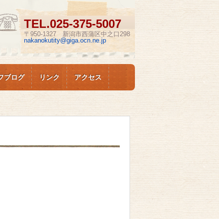
TEL.
025-375-5007
〒950-1327 新潟市西蒲区中之口298
nakanokutity@giga.ocn.ne.jp
フブログ
リンク
アクセス