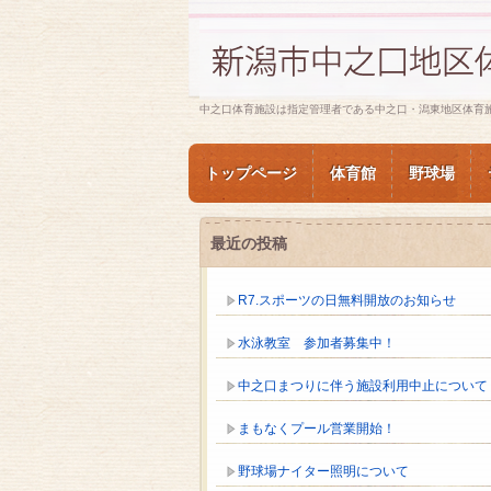
中之口体育施設は指定管理者である中之口・潟東地区体育
トップページ
体育館
野球場
最近の投稿
R7.スポーツの日無料開放のお知らせ
水泳教室 参加者募集中！
中之口まつりに伴う施設利用中止について
まもなくプール営業開始！
野球場ナイター照明について