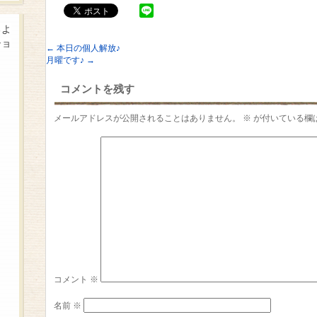
るよ
ショ
←
本日の個人解放♪
月曜です♪
→
コメントを残す
メールアドレスが公開されることはありません。
※
が付いている欄
コメント
※
名前
※