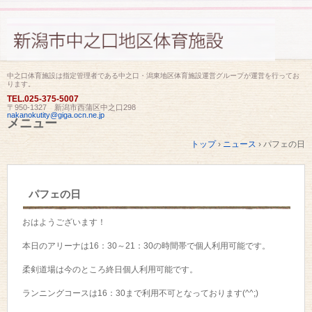
中之口体育施設は指定管理者である中之口・潟東地区体育施設運営グループが運営を行ってお
ります。
TEL.
025-375-5007
〒950-1327 新潟市西蒲区中之口298
nakanokutity@giga.ocn.ne.jp
メニュー
コ
トップ
›
ニュース
›
パフェの日
ン
テ
ン
ツ
パフェの日
へ
ス
キ
おはようございます！
ッ
プ
本日のアリーナは16：30～21：30の時間帯で個人利用可能です。
柔剣道場は今のところ終日個人利用可能です。
ランニングコースは16：30まで利用不可となっております(^^;)