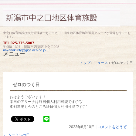
中之口体育施設は指定管理者である中之口・潟東地区体育施設運営グループが運営を行ってお
ります。
TEL.
025-375-5007
〒950-1327 新潟市西蒲区中之口298
nakanokutity@giga.ocn.ne.jp
メニュー
コ
トップ
›
ニュース
›
ゼロのつく日
ン
テ
ン
ツ
ゼロのつく日
へ
ス
キ
おはようございます！
ッ
本日のアリーナは終日個人利用可能です(^^)/
プ
柔剣道場も今のところ終日個人利用可能です(^^
2023年8月10日
|
コメントをどうぞ
←
ムーミンの日