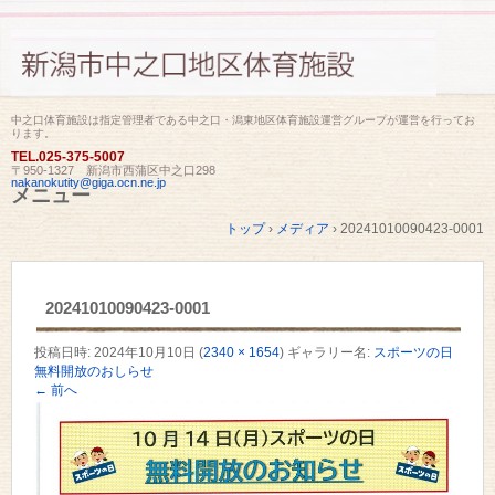
中之口体育施設は指定管理者である中之口・潟東地区体育施設運営グループが運営を行ってお
ります。
TEL.
025-375-5007
〒950-1327 新潟市西蒲区中之口298
nakanokutity@giga.ocn.ne.jp
メニュー
コ
トップ
›
メディア
›
20241010090423-0001
ン
テ
ン
ツ
20241010090423-0001
へ
ス
キ
投稿日時:
2024年10月10日
(
2340 × 1654
) ギャラリー名:
スポーツの日
ッ
無料開放のおしらせ
プ
← 前へ