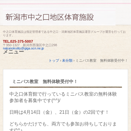
中之口体育施設は指定管理者である中之口・潟東地区体育施設運営グループが運営を行ってお
ります。
TEL.
025-375-5007
〒950-1327 新潟市西蒲区中之口298
nakanokutity@giga.ocn.ne.jp
メニュー
コ
トップ
›
未分類
›
ミニバス教室 無料体験受付中！
ン
テ
ン
ツ
ミニバス教室 無料体験受付中！
へ
ス
キ
中之口体育館で行っているミニバス教室の無料体験
ッ
参加者を募集中です(^^)/
プ
日時は4月14日（金）、21日（金）の2回です！
どちらかだけでも、両方でも参加お待ちしておりま
す(^^♪