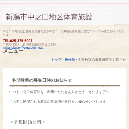
中之口体育施設は指定管理者である中之口・潟東地区体育施設運営グループが運営を行ってお
ります。
TEL.
025-375-5007
〒950-1327 新潟市西蒲区中之口298
nakanokutity@giga.ocn.ne.jp
メニュー
コ
トップ
›
未分類
›
冬期教室の募集日時のお知らせ
ン
テ
ン
ツ
冬期教室の募集日時のお知らせ
へ
ス
キ
いつも中之口体育館をご利用いただきありがとうございます(^^♪
ッ
プ
この冬に開催される教室の募集開始日時をお知らせいたします。
＜募集開始日時＞