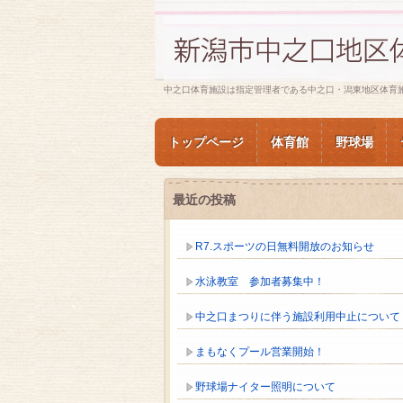
中之口体育施設は指定管理者である中之口・潟東地区体育
トップページ
体育館
野球場
最近の投稿
R7.スポーツの日無料開放のお知らせ
水泳教室 参加者募集中！
中之口まつりに伴う施設利用中止について
まもなくプール営業開始！
野球場ナイター照明について