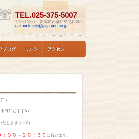
TEL.
025-375-5007
〒950-1327 新潟市西蒲区中之口298
nakanokutity@giga.ocn.ne.jp
フブログ
リンク
アクセス
^^♪
いる方におすすめ！
たします(≧▽≦)
９：３０～２０：３０
に行います。