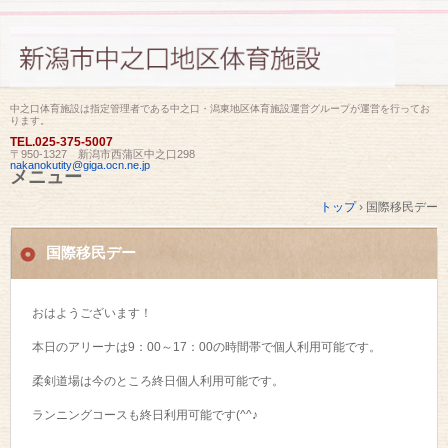
中之口体育施設は指定管理者である中之口・潟東地区体育施設運営グループが運営を行ってお
ります。
TEL.
025-375-5007
〒950-1327 新潟市西蒲区中之口298
nakanokutity@giga.ocn.ne.jp
メニュー
コ
トップ
›
国際移民デー
ン
テ
ン
国際移民デー
ツ
へ
ス
おはようございます！
キ
ッ
本日のアリーナは9：00～17：00の時間帯で個人利用可能です。
プ
柔剣道場は今のところ終日個人利用可能です。
ランニングコースも終日利用可能です(^^♪